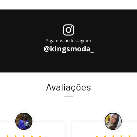
Siga-nos no Instagram
@kingsmoda_
Avaliações