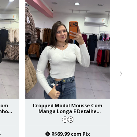
 Com
Cropped Modal Mousse Com
J
inho
Manga Longa E Detalhe
Textu
421
Botões Branco SKU 455
M
G
x
R$69,99
com
Pix