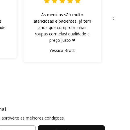
As meninas são muito
As ca
e,
atenciosas e pacientes, já tem
ade
anos que compro minhas
extre
roupas com elas! qualidade e
com b
preço justo ❤
faz 
loja 
Yessica Brodt
ail
 aproveite as melhores condições.