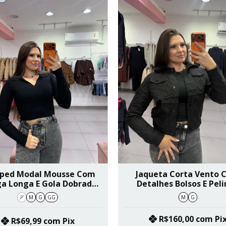
ped Modal Mousse Com
Jaqueta Corta Vento
a Longa E Gola Dobrada
Detalhes Bolsos E Pel
Preto SKU 456
Removível Preto SKU 
P
M
G
GG
M
G
R$160,00
com
Pi
R$69,99
com
Pix