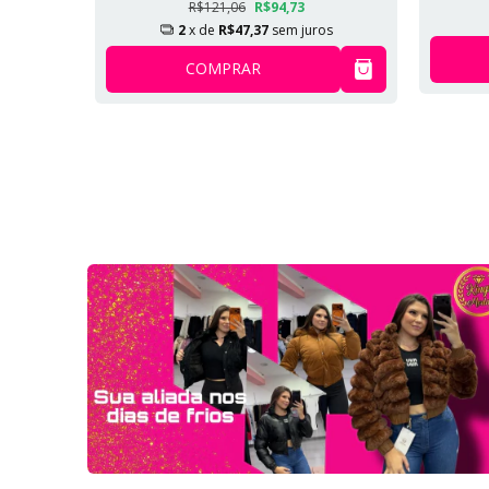
os
R$121,06
R$94,73
2
x de
R$47,37
sem juros
COMPRAR