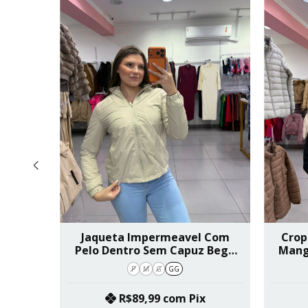
Mousse
Jaqueta Impermeavel Com
Crop
anco
Pelo Dentro Sem Capuz Bege
Mang
Gelo SKU 515
P
M
G
GG
x
R$89,99
com
Pix