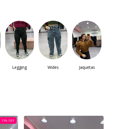
Legging
Wides
Jaquetas
11
%
OFF