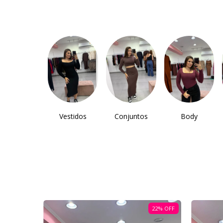
Vestidos
Conjuntos
Body
ESGOTADO
22
%
OFF