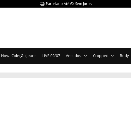
Parcelado Até 6X Sem Juros
Nova Coleção Jeans
LIVE 09/07
Vestidos
Cropped
Body