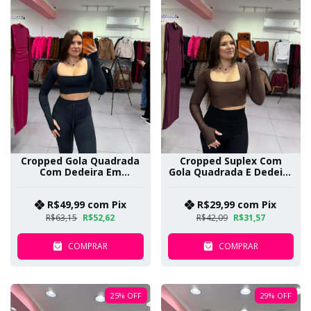
Cropped Gola Quadrada
Cropped Suplex Com
Com Dedeira Em
Gola Quadrada E Dedeira
Poliamida Preto SKU: 545
Marrom SKU 495
R$49,99
com
Pix
R$29,99
com
Pix
R$63,15
R$52,62
R$42,09
R$31,57
COMPRAR
COMPRAR
25
%
OFF
29
%
OFF