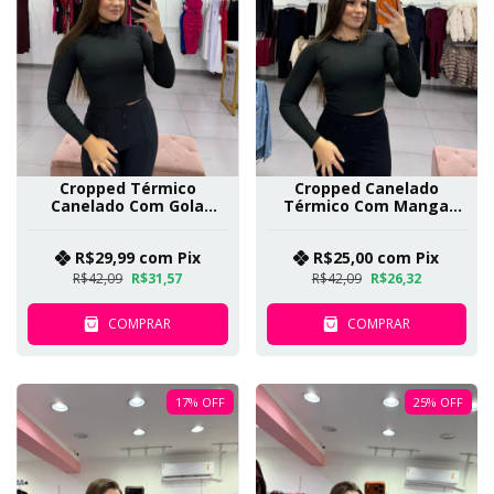
Cropped Térmico
Cropped Canelado
Canelado Com Gola
Térmico Com Manga
Manga Longa Preto SKU
Longa E Básico Preto
193
SKU 360
R$29,99
com
Pix
R$25,00
com
Pix
R$42,09
R$31,57
R$42,09
R$26,32
COMPRAR
COMPRAR
17
%
OFF
25
%
OFF