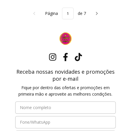
Página
de 7
Receba nossas novidades e promoções
por e-mail
Fique por dentro das ofertas e promoções em
primeira mão e aproveite as melhores condições.