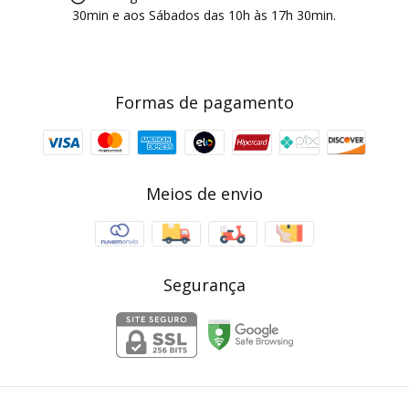
30min e aos Sábados das 10h às 17h 30min.
Formas de pagamento
Meios de envio
Segurança