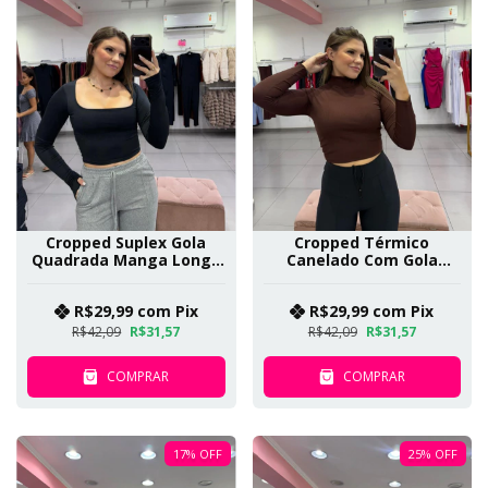
Cropped Suplex Gola
Cropped Térmico
Quadrada Manga Longa
Canelado Com Gola
Com Dedeira Preto SKU
Manga Longa Marrom
336
Escuro SKU 193
R$29,99
com
Pix
R$29,99
com
Pix
R$42,09
R$31,57
R$42,09
R$31,57
COMPRAR
COMPRAR
17
%
OFF
25
%
OFF