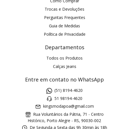
Como Comprar
Trocas e Devoluções
Perguntas Frequentes
Guia de Medidas
Política de Privacidade
Departamentos
Todos os Produtos
Calças Jeans
Entre em contato no WhatsApp
(51) 8194-4620
51 98194-4620
kingsmodapoa@gmail.com
Rua Voluntários da Pátria, 71 - Centro
Histórico, Porto Alegre - RS, 90030-002
De Segunda a Sexta das 9h 30min às 18h