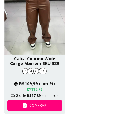
Calça Courino Wide
Cargo Marrom SKU 329
P
M
G
GG
R$109,99
com
Pix
R$115,78
2
x de
R$57,89
sem juros
COMPRAR