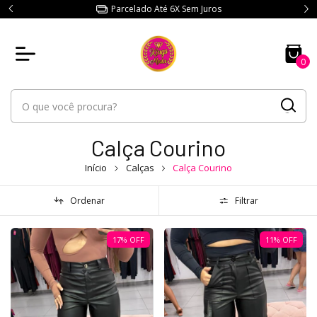
Parcelado Até 6X Sem Juros
0
Calça Courino
Início
Calças
Calça Courino
Ordenar
Filtrar
17
%
OFF
11
%
OFF