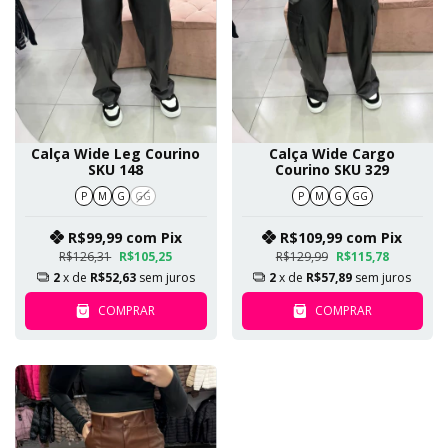
Calça Wide Leg Courino
Calça Wide Cargo
SKU 148
Courino SKU 329
P
M
G
GG
P
M
G
GG
R$99,99
com
Pix
R$109,99
com
Pix
R$126,31
R$105,25
R$129,99
R$115,78
2
x de
R$52,63
sem juros
2
x de
R$57,89
sem juros
COMPRAR
COMPRAR