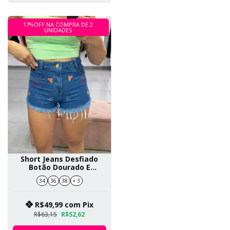
17%OFF NA COMPRA DE 2
UNIDADES
Short Jeans Desfiado
Botão Dourado E
Detalhes Bordados SKU
34
36
38
+ 3
150
R$49,99
com
Pix
R$63,15
R$52,62