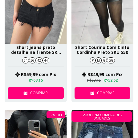
Short jeans preto
Short Courino Com Cinto
detalhe na frente SKU
Cordinha Preto SKU 550
6559
34
36
42
44
P
M
G
GG
R$59,99
com
Pix
R$49,99
com
Pix
R$63,15
R$63,15
R$52,62
COMPRAR
COMPRAR
17
%
OFF
17%OFF NA COMPRA DE 2
UNIDADES