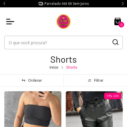
Parcelado Até 6X Sem Juros
0
Shorts
Início
Shorts
Ordenar
Filtrar
17
%
OFF