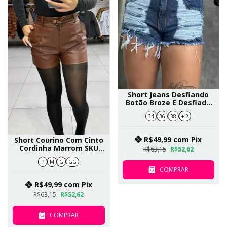
Short Jeans Desfiando
Botão Broze E Desfiado
No Bolso SKU 149
34
36
38
+ 2
R$49,99
com
Pix
Short Courino Com Cinto
Cordinha Marrom SKU
R$63,15
R$52,62
550
P
M
G
GG
COMPRAR
R$49,99
com
Pix
R$63,15
R$52,62
COMPRAR