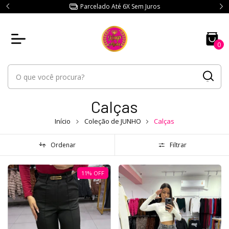
Parcelado Até 6X Sem Juros
0
Calças
Início
Coleção de JUNHO
Calças
Ordenar
Filtrar
11
%
OFF