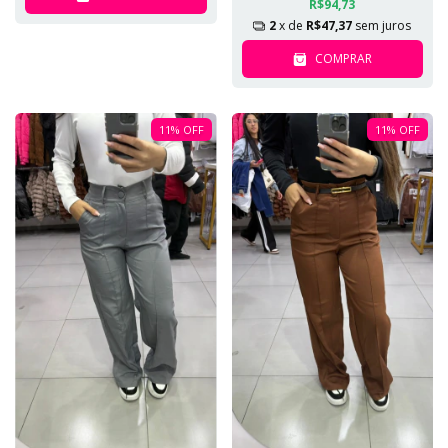
R$94,73
2
x de
R$47,37
sem juros
COMPRAR
11
%
OFF
11
%
OFF