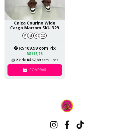
Calça Courino Wide
Cargo Marrom SKU 329
P
M
G
GG
R$109,99
com
Pix
R$115,78
2
x de
R$57,89
sem juros
COMPRAR