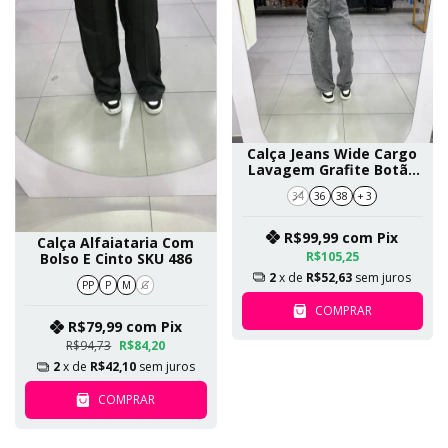
Calça Jeans Wide Cargo
Lavagem Grafite Botão
Preto Com Dourado SKU
34
36
38
+ 3
477
R$99,99
com
Pix
Calça Alfaiataria Com
R$105,25
Bolso E Cinto SKU 486
2
x de
R$52,63
sem juros
PP
P
M
G
COMPRAR
R$79,99
com
Pix
R$94,73
R$84,20
2
x de
R$42,10
sem juros
COMPRAR