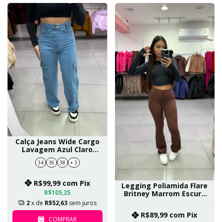
Calça Jeans Wide Cargo
Lavagem Azul Claro
Botão Dourado SKU 474
34
36
38
+ 3
R$99,99
com
Pix
Legging Poliamida Flare
R$105,25
Britney Marrom Escuro
SKU 165
2
x de
R$52,63
sem juros
R$89,99
com
Pix
COMPRAR