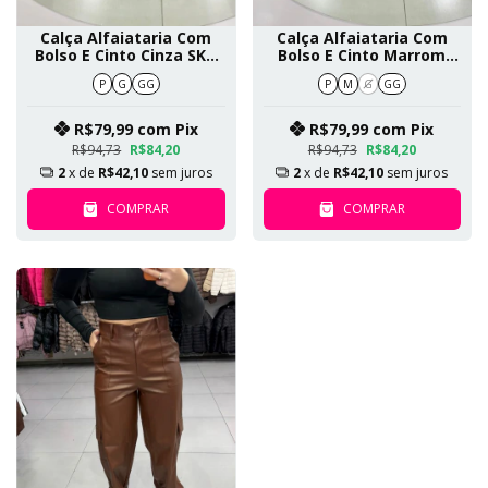
Calça Alfaiataria Com
Calça Alfaiataria Com
Bolso E Cinto Cinza SKU
Bolso E Cinto Marrom
486
SKU 486
P
G
GG
P
M
G
GG
R$79,99
com
Pix
R$79,99
com
Pix
R$94,73
R$84,20
R$94,73
R$84,20
2
x de
R$42,10
sem juros
2
x de
R$42,10
sem juros
COMPRAR
COMPRAR