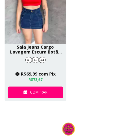
Saia Jeans Cargo
Lavagem Escura Botão
Dourado SKU 147
40
42
44
R$69,99
com
Pix
R$73,67
COMPRAR