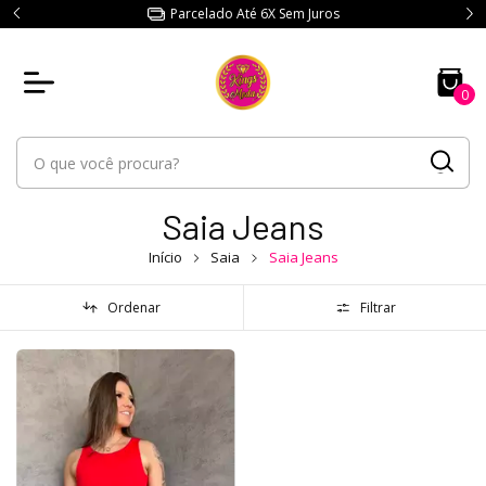
Parcelado Até 6X Sem Juros
0
Saia Jeans
Início
Saia
Saia Jeans
Ordenar
Filtrar