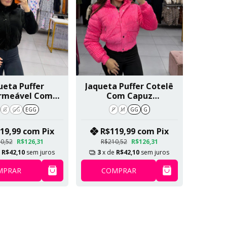
ueta Puffer
Jaqueta Puffer Cotelê
rmeável Com
Com Capuz
entro E Capuz
Removível E
G
GG
EGG
P
M
GG
G
vel Preto SKU
Apeliciada Por Dentro
563
Botão Prata Rosa
19,99
com
Pix
R$119,99
com
Pix
Pink SKU 358
0,52
R$126,31
R$210,52
R$126,31
e
R$42,10
sem juros
3
x de
R$42,10
sem juros
MPRAR
COMPRAR