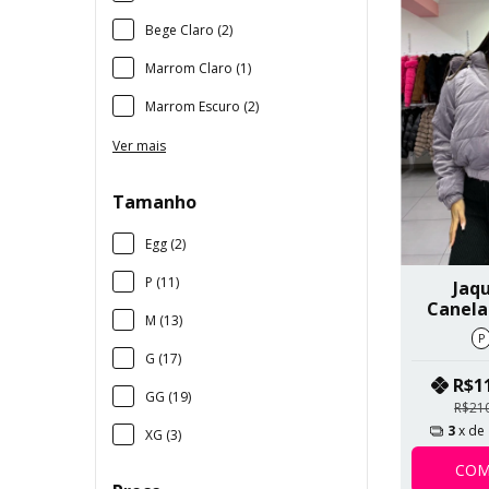
Bege Claro (2)
Marrom Claro (1)
Marrom Escuro (2)
Ver mais
Tamanho
Egg (2)
P (11)
Jaqu
Canela
M (13)
Co
P
Removí
G (17)
R$1
GG (19)
R$21
3
x de
XG (3)
COM