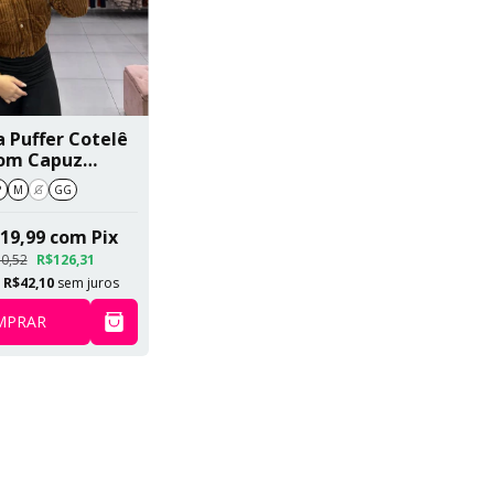
a Puffer Cotelê
om Capuz
movível E
P
M
G
GG
ada Por Dentro
 Prata Marrom
19,99
com
Pix
SKU 358
0,52
R$126,31
e
R$42,10
sem juros
MPRAR