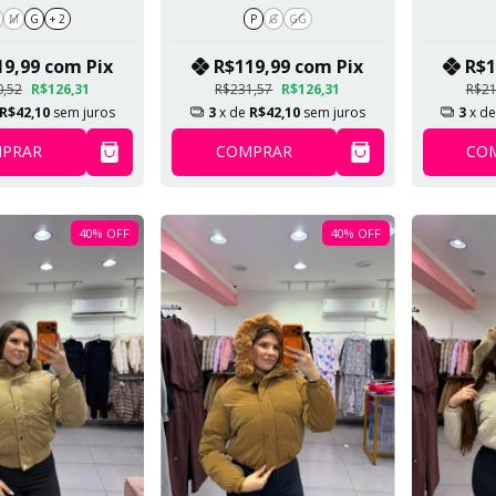
vel Bege SKU
Capuz Removível
Pelo D
M
G
+ 2
P
G
GG
168
Bege Claro SKU 171
Remo
19,99
com
Pix
R$119,99
com
Pix
R$1
0,52
R$126,31
R$231,57
R$126,31
R$21
R$42,10
sem juros
3
x de
R$42,10
sem juros
3
x d
PRAR
COMPRAR
CO
40
%
OFF
40
%
OFF