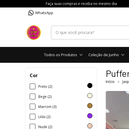
Faça suas compras e receba no mesmo dia
WhatsApp
Todos os Produtos
Coleção de Junho
Puffe
Cor
Início
Jaq
Preto (2)
Bege (2)
Marrom (3)
Lilás (2)
Nude (2)