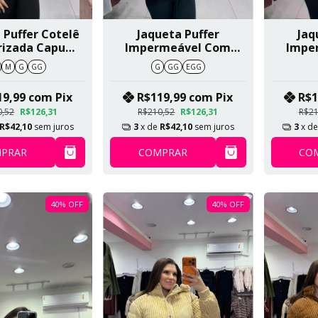
 Puffer Cotelê
Jaqueta Puffer
Jaq
rizada Capuz
Impermeável Com
Impe
vel Bege SKU
Pelo Dentro E Capuz
Pelo D
M
G
GG
G
GG
EGG
359
Removível Marrom
Rem
Claro SKU 563
Cla
19,99
com
Pix
R$119,99
com
Pix
R$1
0,52
R$126,31
R$210,52
R$126,31
R$21
R$42,10
sem juros
3
x de
R$42,10
sem juros
3
x d
PRAR
COMPRAR
CO
40
%
OFF
40
%
OFF