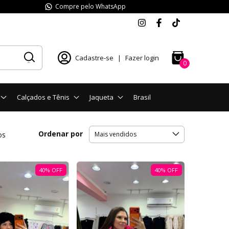
Compre pelo WhatsApp
Cadastre-se
|
Fazer login
0
Calçados e Tênis
Jaqueta
Brasil
Ordenar por
os
40
%
OFF
40
%
OFF