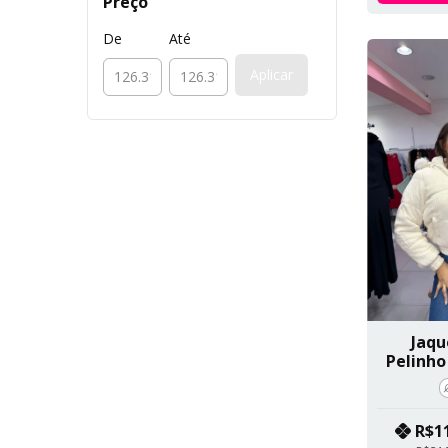
Preço
De
Até
Aplicar
Jaqu
Pelinho
Removí
R$1