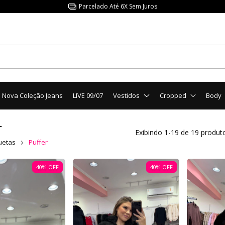
Parcelado Até 6X Sem Juros
Nova Coleção Jeans
LIVE 09/07
Vestidos
Cropped
Body
r
Exibindo 1-19 de 19 produt
uetas
Puffer
40
%
OFF
40
%
OFF