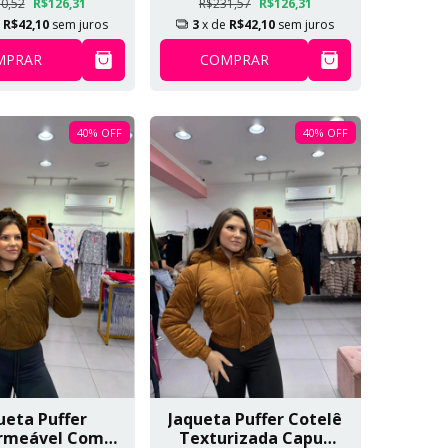
0,52
R$126,31
R$231,57
R$126,31
e
R$42,10
sem juros
3
x de
R$42,10
sem juros
MPRAR
COMPRAR
40
%
OFF
40
%
OFF
ueta Puffer
Jaqueta Puffer Cotelê
rmeável Com
Texturizada Capuz