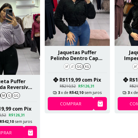
Jaquetas Puffer
Jaq
Pelinho Dentro Capuz
Impe
Removível Preto SKU
Pelo D
M
G
GG
XG
M
168
Removí
R$119,99
com
Pix
R$1
eta Puffer
R$210,52
R$126,31
R$21
da Reversível
m Capuz
3
x de
R$42,10
sem juros
3
x d
M
G
GG
vel Lilás SKU
COMPRAR
CO
512
19,99
com
Pix
0,52
R$126,31
R$42,10
sem juros
PRAR