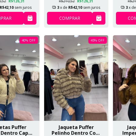
0,52
R$126,31
R$210,52
R$126,31
R$21
R$42,10
sem juros
3
x de
R$42,10
sem juros
3
x d
PRAR
COMPRAR
CO
40
%
OFF
45
%
OFF
etas Puffer
Jaqueta Puffer
Jaq
 Dentro Capuz
Pelinho Dentro Com
Impe