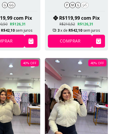
entro E Capuz
Removível Marrom
G
GG
P
M
G
GG
vível Marrom
SKU 359
SKU 563
19,99
com
Pix
R$119,99
com
Pix
0,50
R$126,31
R$210,52
R$126,31
e
R$42,10
sem juros
3
x de
R$42,10
sem juros
MPRAR
COMPRAR
40
%
OFF
40
%
OFF