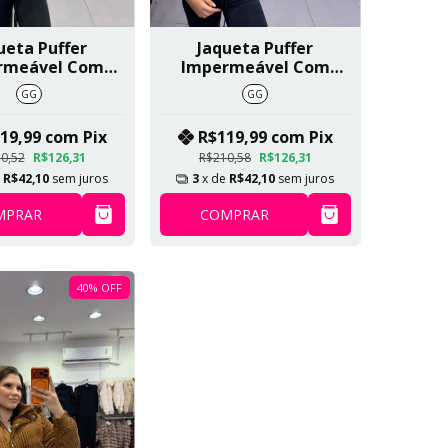
ueta Puffer
Jaqueta Puffer
rmeável Com
Impermeável Com
entro E Capuz
Pelo Dentro E Capuz
GG
GG
ovível Bege
Removível Off White
ro SKU 563
SKU 563
19,99
com
Pix
R$119,99
com
Pix
0,52
R$126,31
R$210,58
R$126,31
e
R$42,10
sem juros
3
x de
R$42,10
sem juros
MPRAR
COMPRAR
40
%
OFF