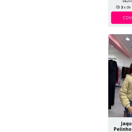
R$21
3
x de
COM
Jaqu
Pelinho