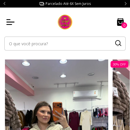
Parcelado Até 6X Sem Juros
0
30
%
OFF