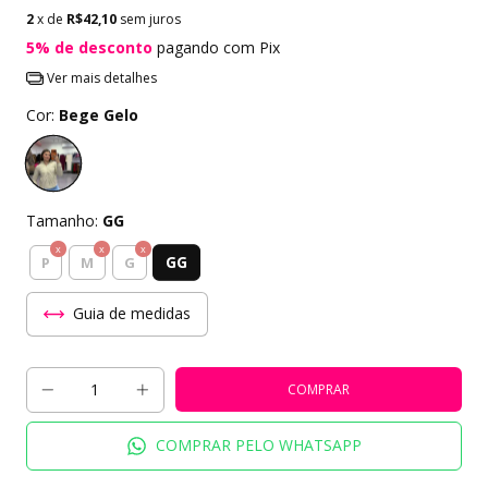
2
x de
R$42,10
sem juros
5% de desconto
pagando com Pix
Ver mais detalhes
Cor:
Bege Gelo
Tamanho:
GG
GG
P
M
G
Guia de medidas
COMPRAR PELO WHATSAPP