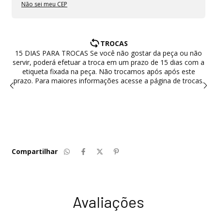
Não sei meu CEP
TROCAS
às
15 DIAS PARA TROCAS Se você não gostar da peça ou não
h.
servir, poderá efetuar a troca em um prazo de 15 dias com a
A
o
etiqueta fixada na peça. Não trocamos após após este
prazo. Para maiores informações acesse a página de trocas.
aso
os
ga
Compartilhar
Avaliações