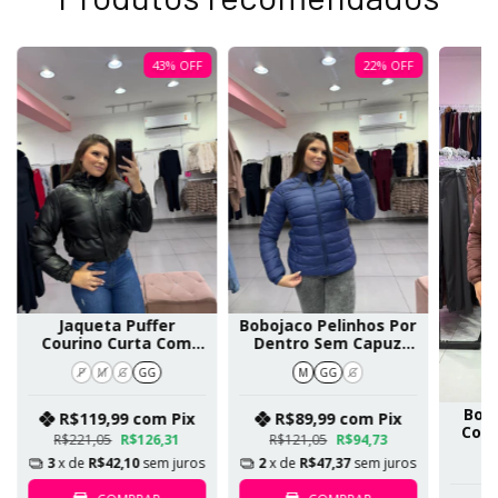
43
%
OFF
22
%
OFF
Jaqueta Puffer
Bobojaco Pelinhos Por
Courino Curta Com
Dentro Sem Capuz
Capuz E Pelo Por
Azul SKU 368
P
M
G
GG
M
GG
G
Dentro SKU 289
Bob
R$119,99
com
Pix
R$89,99
com
Pix
Com
R$221,05
R$126,31
R$121,05
R$94,73
Es
3
x de
R$42,10
sem juros
2
x de
R$47,37
sem juros